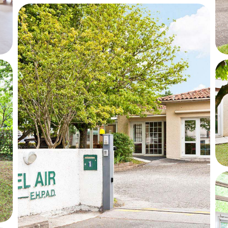
Votre numéro de téléphone
Nom du proche concerné
Code postal du proche concerné
 chiffres)