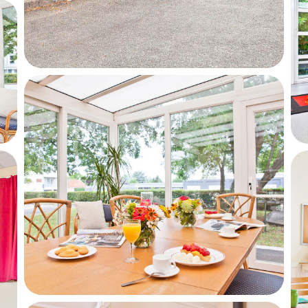
tion des données personnelles, conformément à notre
polit
sitions de l’article L. 223-2 du Code de la Consommat
opposition au démarchage téléphonique « Bloctel »
https:/