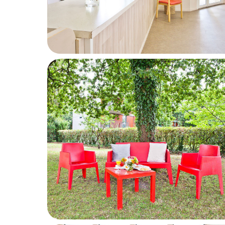
Votre email
Prénom du proche concerné
Age du proche concerné
Calculer huit moins trois ? (en